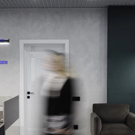
ия
форм