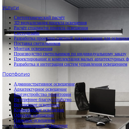
Услуги
Светотехнический расчёт
3D визуализация проекта освещения
Расчёт стоимости проекта освещения
Светодизайн
Разработка проектно-сметной документации для освещен
Поставка светильников
Монтаж освещения
Производство светильников по индивидуальному заказу
Проектирование и комплектация малых архитектурных 
Разработка и интеграция систем управления освещением
Портфолио
Административное освещение
Архитектурное освещение
Благоустройство территории
Внутреннее благоустройство
Внутреннее освещение
Коммерческое освещение
Офисное освещение
Парковое освещение
Промышленное освещение