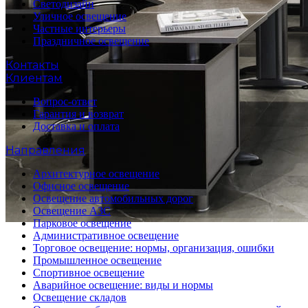
Светодизайн
Уличное освещение
Частные интерьеры
Праздничное освещение
Контакты
Клиентам
Вопрос-ответ
Гарантия и возврат
Доставка и оплата
Направления
Архитектурное освещение
Офисное освещение
Освещение автомобильных дорог
Освещение АЗС
Парковое освещение
Административное освещение
Торговое освещение: нормы, организация, ошибки
Промышленное освещение
Спортивное освещение
Аварийное освещение: виды и нормы
Освещение складов