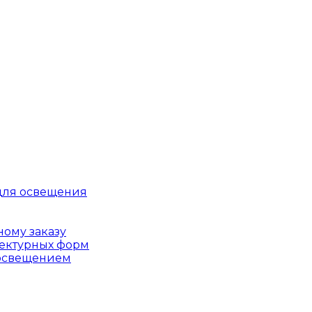
для освещения
ому заказу
тектурных форм
 освещением