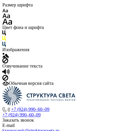
Размер шрифта
Цвет фона и шрифта
Изображения
Озвучивание текста
Обычная версия сайта
+7 (924) 990‒60‒09
+7 (924) 990‒60‒09
Заказать звонок
E-mail
krasnoyarsk@strukturasveta.ru