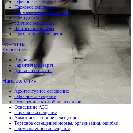
Офисное освещение
Парковое освещение
Промышленное освещение
Светодизайн
Уличное освещение
Частные интерьеры
Праздничное освещение
Контакты
Клиентам
Вопрос-ответ
Гарантия и возврат
Доставка и оплата
Направления
Архитектурное освещение
Офисное освещение
Освещение автомобильных дорог
Освещение АЗС
Парковое освещение
Административное освещение
Торговое освещение: нормы, организация, ошибки
Промышленное освещение