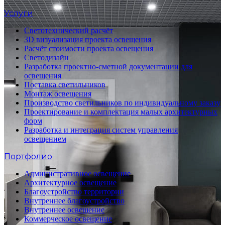
Услуги
Светотехнический расчёт
3D визуализация проекта освещения
Расчёт стоимости проекта освещения
Светодизайн
Разработка проектно-сметной документации для
освещения
Поставка светильников
Монтаж освещения
Производство светильников по индивидуальному заказу
Проектирование и комплектация малых архитектурных
форм
Разработка и интеграция систем управления
освещением
Портфолио
Административное освещение
Архитектурное освещение
Благоустройство территории
Внутреннее благоустройство
Внутреннее освещение
Коммерческое освещение